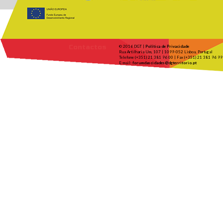
Contactos
© 2016 DGT |
Política de Privacidade
Rua Artilharia Um, 107 | 1099-052 Lisboa, Portugal
Telefone (+351) 21 381 96 00 | Fax (+351) 21 381 96 99
E-mail:
forumdascidades@dgterritorio.pt