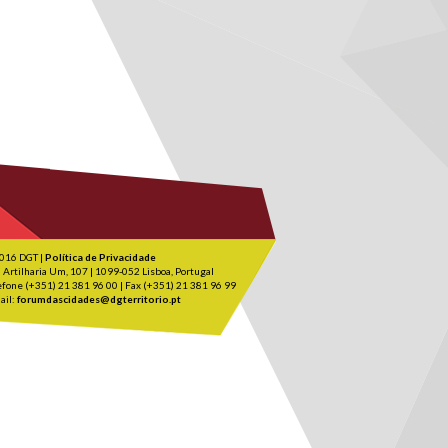
016 DGT |
Política de Privacidade
 Artilharia Um, 107 | 1099-052 Lisboa, Portugal
efone (+351) 21 381 96 00 | Fax (+351) 21 381 96 99
ail:
forumdascidades@dgterritorio.pt