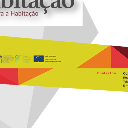
Contactos
© 2
Rua
Tel
E-m