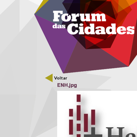
Menu secundário
Passar para o conteúdo principal
Voltar
ENH.jpg