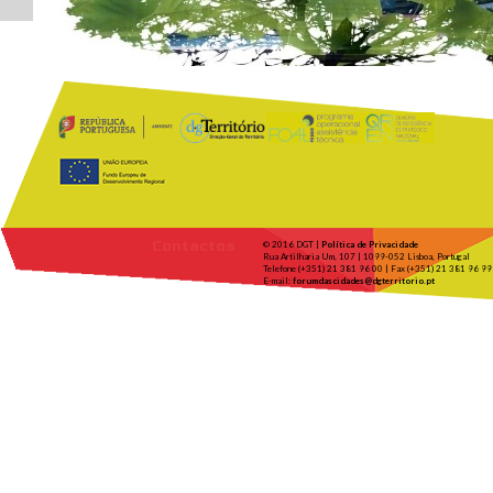
Contactos
© 2016 DGT |
Política de Privacidade
Rua Artilharia Um, 107 | 1099-052 Lisboa, Portugal
Telefone (+351) 21 381 96 00 | Fax (+351) 21 381 96 99
E-mail:
forumdascidades@dgterritorio.pt