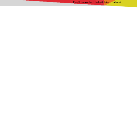
E-mail:
forumdascidades@dgterritorio.pt