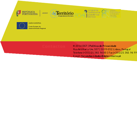
Contactos
© 2016 DGT |
Política de Privacidade
Rua Artilharia Um, 107 | 1099-052 Lisboa, Portugal
Telefone (+351) 21 381 96 00 | Fax (+351) 21 381 96 99
E-mail:
forumdascidades@dgterritorio.pt