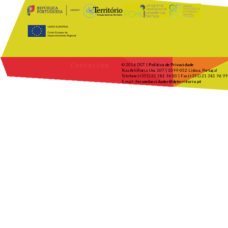
Contactos
© 2016 DGT |
Política de Privacidade
Rua Artilharia Um, 107 | 1099-052 Lisboa, Portugal
Telefone (+351) 21 381 96 00 | Fax (+351) 21 381 96 99
E-mail:
forumdascidades@dgterritorio.pt