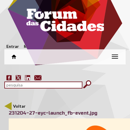
Passar para o conteúdo principal
Menu secundário
Entrar
Registar
Alterar
naveg
Formulário de pesquisa
pesquisar
Voltar
231204-27-eyc-launch_fb-event.jpg