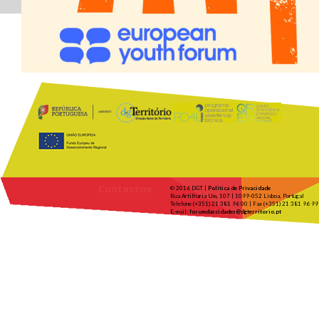
Contactos
© 2016 DGT |
Política de Privacidade
Rua Artilharia Um, 107 | 1099-052 Lisboa, Portugal
Telefone (+351) 21 381 96 00 | Fax (+351) 21 381 96 99
E-mail:
forumdascidades@dgterritorio.pt