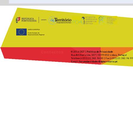
Contactos
© 2016 DGT |
Política de Privacidade
Rua Artilharia Um, 107 | 1099-052 Lisboa, Portugal
Telefone (+351) 21 381 96 00 | Fax (+351) 21 381 96 99
E-mail:
forumdascidades@dgterritorio.pt