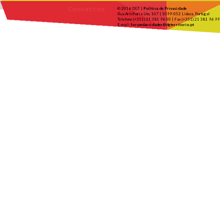
Contactos
© 2016 DGT |
Política de Privacidade
Rua Artilharia Um, 107 | 1099-052 Lisboa, Portugal
Telefone (+351) 21 381 96 00 | Fax (+351) 21 381 96 99
E-mail:
forumdascidades@dgterritorio.pt