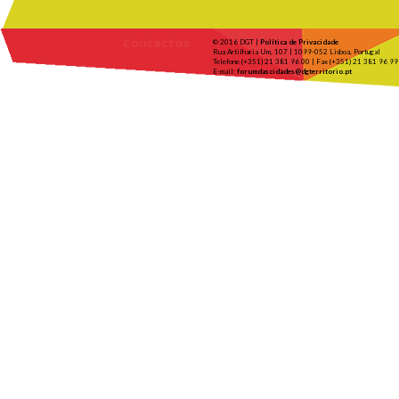
Contactos
© 2016 DGT |
Política de Privacidade
Rua Artilharia Um, 107 | 1099-052 Lisboa, Portugal
Telefone (+351) 21 381 96 00 | Fax (+351) 21 381 96 99
E-mail:
forumdascidades@dgterritorio.pt