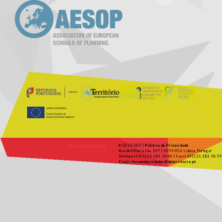
Contactos
© 2016 DGT |
Política de Privacidade
Rua Artilharia Um, 107 | 1099-052 Lisboa, Portugal
Telefone (+351) 21 381 96 00 | Fax (+351) 21 381 96 99
E-mail:
forumdascidades@dgterritorio.pt