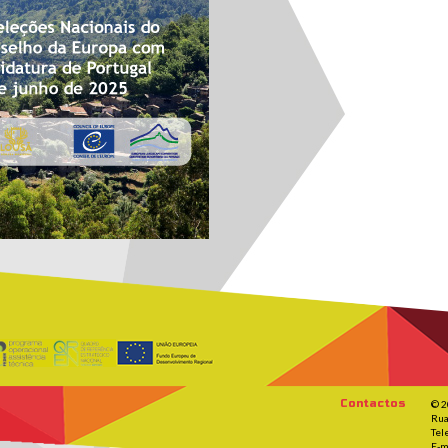
Contactos
© 2
Rua
Tel
E-m