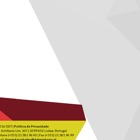
016 DGT |
Política de Privacidade
 Artilharia Um, 107 | 1099-052 Lisboa, Portugal
efone (+351) 21 381 96 00 | Fax (+351) 21 381 96 99
ail:
forumdascidades@dgterritorio.pt