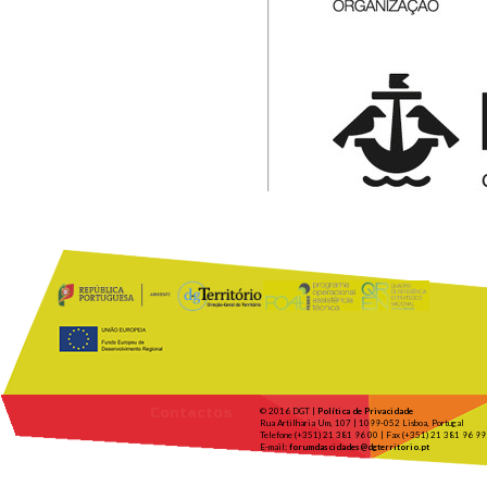
Contactos
© 2016 DGT |
Política de Privacidade
Rua Artilharia Um, 107 | 1099-052 Lisboa, Portugal
Telefone (+351) 21 381 96 00 | Fax (+351) 21 381 96 99
E-mail:
forumdascidades@dgterritorio.pt