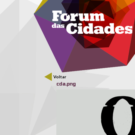
Menu secundário
Passar para o conteúdo principal
Voltar
cda.png