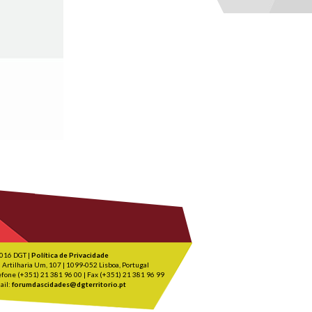
016 DGT |
Política de Privacidade
 Artilharia Um, 107 | 1099-052 Lisboa, Portugal
efone (+351) 21 381 96 00 | Fax (+351) 21 381 96 99
ail:
forumdascidades@dgterritorio.pt