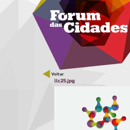
Menu secundário
Passar para o conteúdo principal
Voltar
llc25.jpg