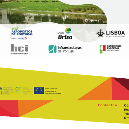
Contactos
© 2
Rua
Tel
E-m