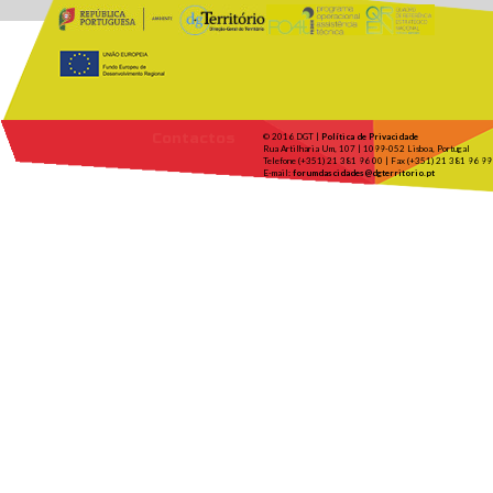
Contactos
© 2016 DGT |
Política de Privacidade
Rua Artilharia Um, 107 | 1099-052 Lisboa, Portugal
Telefone (+351) 21 381 96 00 | Fax (+351) 21 381 96 99
E-mail:
forumdascidades@dgterritorio.pt