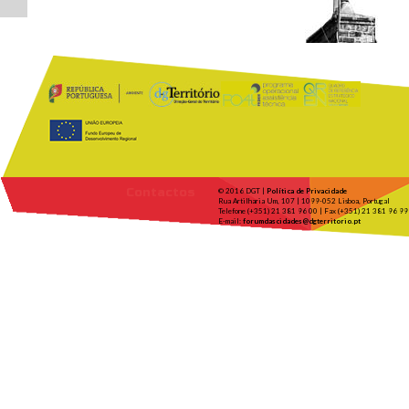
Contactos
© 2016 DGT |
Política de Privacidade
Rua Artilharia Um, 107 | 1099-052 Lisboa, Portugal
Telefone (+351) 21 381 96 00 | Fax (+351) 21 381 96 99
E-mail:
forumdascidades@dgterritorio.pt