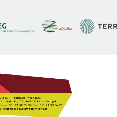
016 DGT |
Política de Privacidade
 Artilharia Um, 107 | 1099-052 Lisboa, Portugal
efone (+351) 21 381 96 00 | Fax (+351) 21 381 96 99
ail:
forumdascidades@dgterritorio.pt