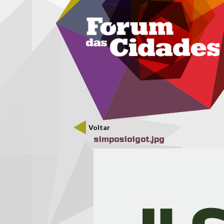
Menu secundário
Passar para o conteúdo principal
Voltar
simposioigot.jpg