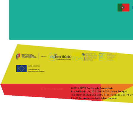
Contactos
© 2016 DGT |
Política de Privacidade
Rua Artilharia Um, 107 | 1099-052 Lisboa, Portugal
Telefone (+351) 21 381 96 00 | Fax (+351) 21 381 96 99
E-mail:
forumdascidades@dgterritorio.pt