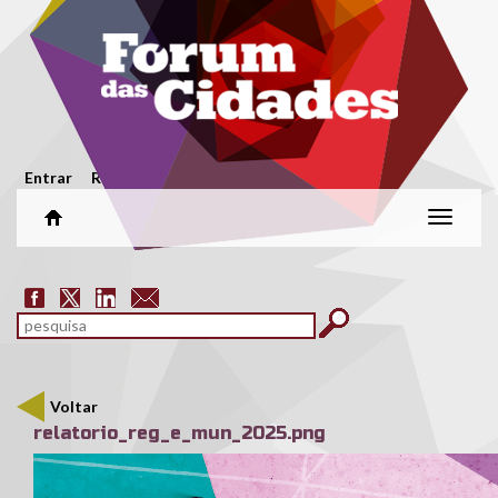
Passar para o conteúdo principal
Menu secundário
Entrar
Registar
Alterar
naveg
Formulário de pesquisa
pesquisar
Voltar
relatorio_reg_e_mun_2025.png