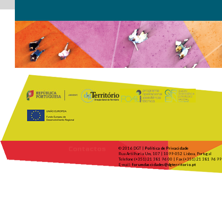
Contactos
© 2016 DGT |
Política de Privacidade
Rua Artilharia Um, 107 | 1099-052 Lisboa, Portugal
Telefone (+351) 21 381 96 00 | Fax (+351) 21 381 96 99
E-mail:
forumdascidades@dgterritorio.pt