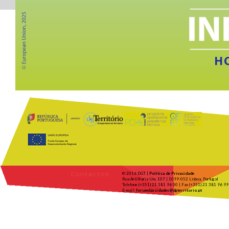
Contactos
© 2016 DGT |
Política de Privacidade
Rua Artilharia Um, 107 | 1099-052 Lisboa, Portugal
Telefone (+351) 21 381 96 00 | Fax (+351) 21 381 96 99
E-mail:
forumdascidades@dgterritorio.pt