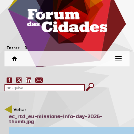
Passar para o conteúdo principal
Menu secundário
Entrar
Registar
Alterar
naveg
Formulário de pesquisa
pesquisar
Voltar
ec_rtd_eu-missions-info-day-2026-
thumb.jpg