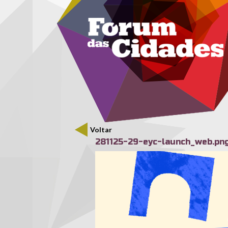
Menu secundário
Passar para o conteúdo principal
Voltar
281125-29-eyc-launch_web.pn