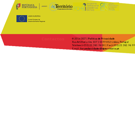
Contactos
© 2016 DGT |
Política de Privacidade
Rua Artilharia Um, 107 | 1099-052 Lisboa, Portugal
Telefone (+351) 21 381 96 00 | Fax (+351) 21 381 96 99
E-mail:
forumdascidades@dgterritorio.pt