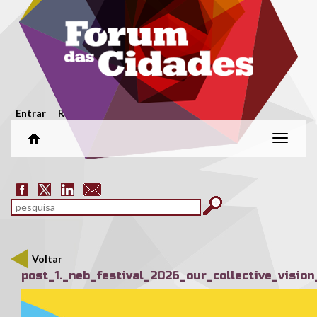
Passar para o conteúdo principal
Menu secundário
Entrar
Registar
Alterar
naveg
Formulário de pesquisa
pesquisar
Voltar
post_1._neb_festival_2026_our_collective_visio