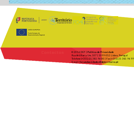
Contactos
© 2016 DGT |
Política de Privacidade
Rua Artilharia Um, 107 | 1099-052 Lisboa, Portugal
Telefone (+351) 21 381 96 00 | Fax (+351) 21 381 96 99
E-mail:
forumdascidades@dgterritorio.pt