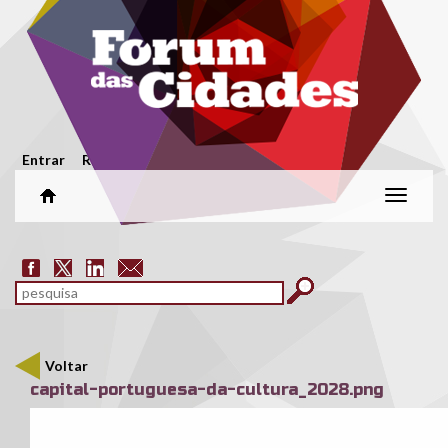
Passar para o conteúdo principal
Menu secundário
Entrar
Registar
Alterar
naveg
Formulário de pesquisa
pesquisar
Voltar
capital-portuguesa-da-cultura_2028.png