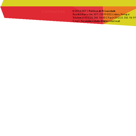
Contactos
© 2016 DGT |
Política de Privacidade
Rua Artilharia Um, 107 | 1099-052 Lisboa, Portugal
Telefone (+351) 21 381 96 00 | Fax (+351) 21 381 96 99
E-mail:
forumdascidades@dgterritorio.pt