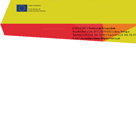
Contactos
© 2016 DGT |
Política de Privacidade
Rua Artilharia Um, 107 | 1099-052 Lisboa, Portugal
Telefone (+351) 21 381 96 00 | Fax (+351) 21 381 96 99
E-mail:
forumdascidades@dgterritorio.pt