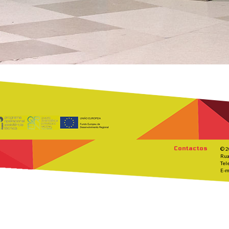
Contactos
© 2
Rua
Tel
E-m