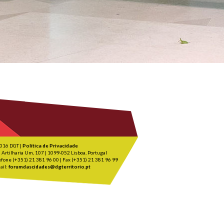
016 DGT |
Política de Privacidade
 Artilharia Um, 107 | 1099-052 Lisboa, Portugal
efone (+351) 21 381 96 00 | Fax (+351) 21 381 96 99
ail:
forumdascidades@dgterritorio.pt