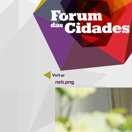
Menu secundário
Passar para o conteúdo principal
Voltar
neb.png