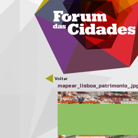
Menu secundário
Passar para o conteúdo principal
Voltar
mapear_lisboa_patrimonio_.jp