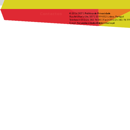
Contactos
© 2016 DGT |
Política de Privacidade
Rua Artilharia Um, 107 | 1099-052 Lisboa, Portugal
Telefone (+351) 21 381 96 00 | Fax (+351) 21 381 96 99
E-mail:
forumdascidades@dgterritorio.pt