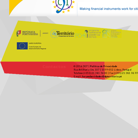
Contactos
© 2016 DGT |
Política de Privacidade
Rua Artilharia Um, 107 | 1099-052 Lisboa, Portugal
Telefone (+351) 21 381 96 00 | Fax (+351) 21 381 96 99
E-mail:
forumdascidades@dgterritorio.pt