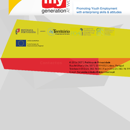
Contactos
© 2016 DGT |
Política de Privacidade
Rua Artilharia Um, 107 | 1099-052 Lisboa, Portugal
Telefone (+351) 21 381 96 00 | Fax (+351) 21 381 96 99
E-mail:
forumdascidades@dgterritorio.pt