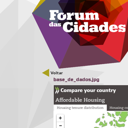
Menu secundário
Passar para o conteúdo principal
Voltar
base_de_dados.jpg