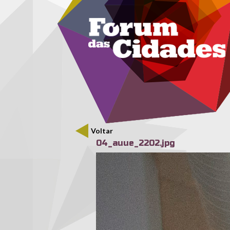
Menu secundário
Passar para o conteúdo principal
Voltar
04_auue_2202.jpg