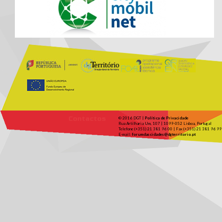
Contactos
© 2016 DGT |
Política de Privacidade
Rua Artilharia Um, 107 | 1099-052 Lisboa, Portugal
Telefone (+351) 21 381 96 00 | Fax (+351) 21 381 96 99
E-mail:
forumdascidades@dgterritorio.pt