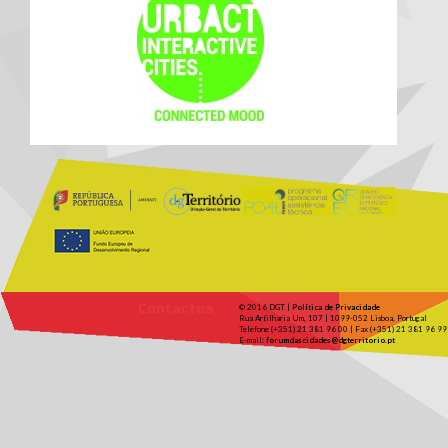
Contactos
© 2016 DGT |
Política de Privacidade
Rua Artilharia Um, 107 | 1099-052 Lisboa, Portugal
Telefone (+351) 21 381 96 00 | Fax (+351) 21 381 96 99
E-mail:
forumdascidades@dgterritorio.pt