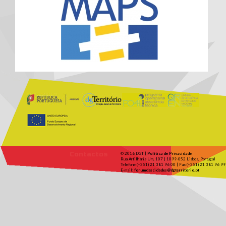
Contactos
© 2016 DGT |
Política de Privacidade
Rua Artilharia Um, 107 | 1099-052 Lisboa, Portugal
Telefone (+351) 21 381 96 00 | Fax (+351) 21 381 96 99
E-mail:
forumdascidades@dgterritorio.pt