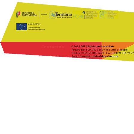
Contactos
© 2016 DGT |
Política de Privacidade
Rua Artilharia Um, 107 | 1099-052 Lisboa, Portugal
Telefone (+351) 21 381 96 00 | Fax (+351) 21 381 96 99
E-mail:
forumdascidades@dgterritorio.pt