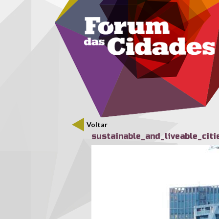
Menu secundário
Passar para o conteúdo principal
Voltar
sustainable_and_liveable_cit