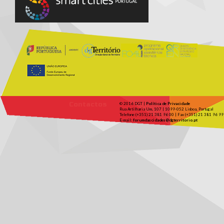
Contactos
© 2016 DGT |
Política de Privacidade
Rua Artilharia Um, 107 | 1099-052 Lisboa, Portugal
Telefone (+351) 21 381 96 00 | Fax (+351) 21 381 96 99
E-mail:
forumdascidades@dgterritorio.pt