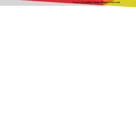
E-mail:
forumdascidades@dgterritorio.pt