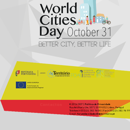
Contactos
© 2016 DGT |
Política de Privacidade
Rua Artilharia Um, 107 | 1099-052 Lisboa, Portugal
Telefone (+351) 21 381 96 00 | Fax (+351) 21 381 96 99
E-mail:
forumdascidades@dgterritorio.pt