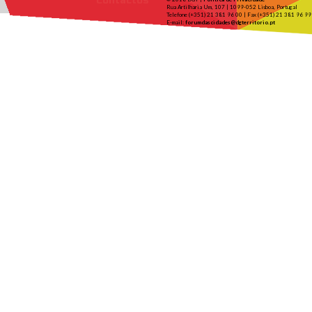
Contactos
Rua Artilharia Um, 107 | 1099-052 Lisboa, Portugal
Telefone (+351) 21 381 96 00 | Fax (+351) 21 381 96 99
E-mail:
forumdascidades@dgterritorio.pt