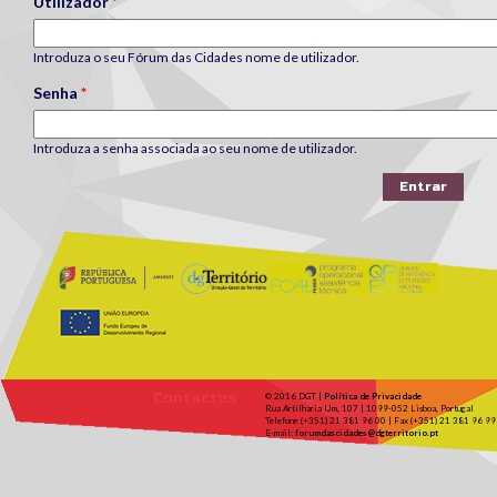
Utilizador
*
Introduza o seu Fórum das Cidades nome de utilizador.
Senha
*
Introduza a senha associada ao seu nome de utilizador.
Contactos
© 2016 DGT |
Política de Privacidade
Rua Artilharia Um, 107 | 1099-052 Lisboa, Portugal
Telefone (+351) 21 381 96 00 | Fax (+351) 21 381 96 99
E-mail:
forumdascidades@dgterritorio.pt