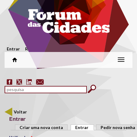
Passar para o conteúdo principal
Menu secundário
Entrar
Registar
Alterar
naveg
Formulário de pesquisa
pesquisar
Voltar
Entrar
Separadores primários
Criar uma nova conta
Entrar
(separador ativo)
Pedir nova senha