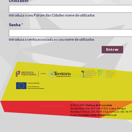
Utilizador
*
Introduza o seu Fórum das Cidades nome de utilizador.
Senha
*
Introduza a senha associada ao seu nome de utilizador.
Contactos
© 2016 DGT |
Política de Privacidade
Rua Artilharia Um, 107 | 1099-052 Lisboa, Portugal
Telefone (+351) 21 381 96 00 | Fax (+351) 21 381 96 99
E-mail:
forumdascidades@dgterritorio.pt