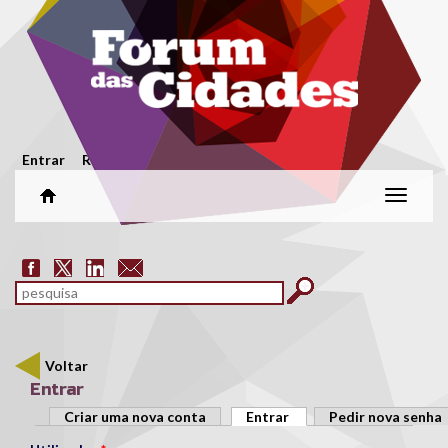
Passar para o conteúdo principal
Menu secundário
Entrar
Registar
Alterar
naveg
Formulário de pesquisa
pesquisar
Voltar
Entrar
Separadores primários
Criar uma nova conta
Entrar
(separador ativo)
Pedir nova senha