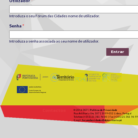
Utilizador
*
Introduza o seu Fórum das Cidades nome de utilizador.
Senha
*
Introduza a senha associada ao seu nome de utilizador.
Contactos
© 2016 DGT |
Política de Privacidade
Rua Artilharia Um, 107 | 1099-052 Lisboa, Portugal
Telefone (+351) 21 381 96 00 | Fax (+351) 21 381 96 99
E-mail:
forumdascidades@dgterritorio.pt