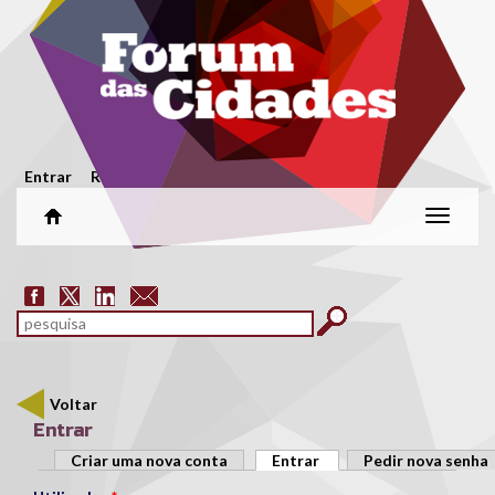
Passar para o conteúdo principal
Menu secundário
Entrar
Registar
Alterar
naveg
Formulário de pesquisa
pesquisar
Voltar
Entrar
Separadores primários
Criar uma nova conta
Entrar
(separador ativo)
Pedir nova senha