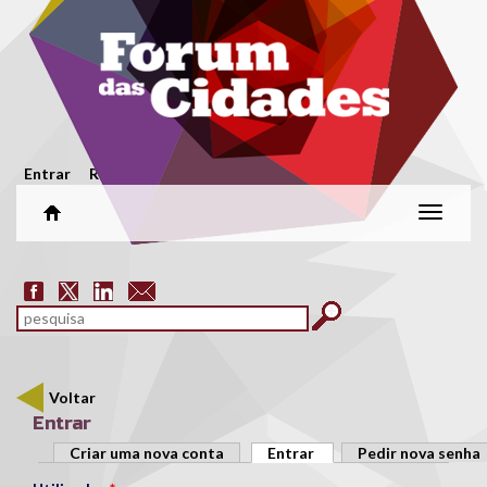
Passar para o conteúdo principal
Menu secundário
Entrar
Registar
Alterar
naveg
Formulário de pesquisa
pesquisar
Voltar
Entrar
Separadores primários
Criar uma nova conta
Entrar
(separador ativo)
Pedir nova senha