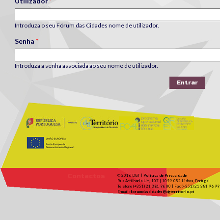
Utilizador
*
Introduza o seu Fórum das Cidades nome de utilizador.
Senha
*
Introduza a senha associada ao seu nome de utilizador.
Contactos
© 2016 DGT |
Política de Privacidade
Rua Artilharia Um, 107 | 1099-052 Lisboa, Portugal
Telefone (+351) 21 381 96 00 | Fax (+351) 21 381 96 99
E-mail:
forumdascidades@dgterritorio.pt