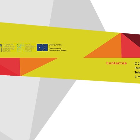
Contactos
© 2
Rua
Tel
E-m