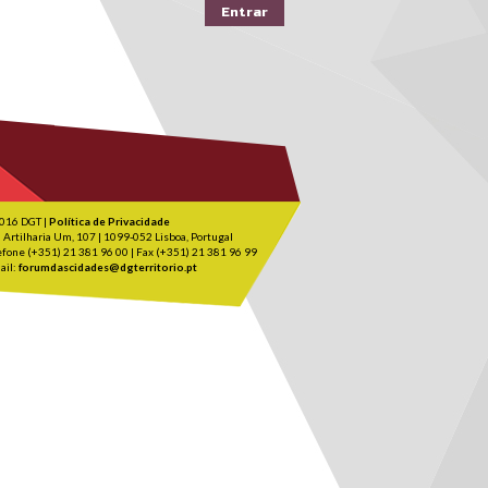
016 DGT |
Política de Privacidade
 Artilharia Um, 107 | 1099-052 Lisboa, Portugal
efone (+351) 21 381 96 00 | Fax (+351) 21 381 96 99
ail:
forumdascidades@dgterritorio.pt