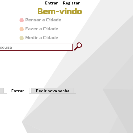
Entrar
Registar
Bem-vindo
Pensar a Cidade
Fazer a Cidade
Medir a Cidade
rmulário de pesquisa
quisar
Entrar
(separador ativo)
Pedir nova senha