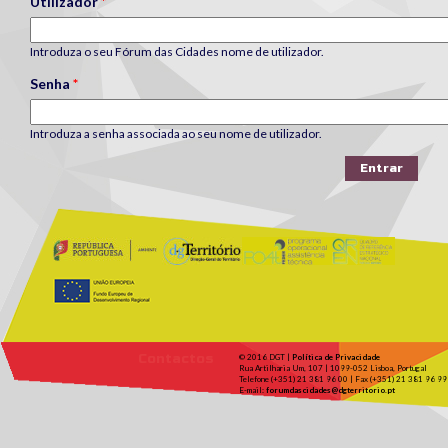
Utilizador
*
Introduza o seu Fórum das Cidades nome de utilizador.
Senha
*
Introduza a senha associada ao seu nome de utilizador.
Contactos
© 2016 DGT |
Política de Privacidade
Rua Artilharia Um, 107 | 1099-052 Lisboa, Portugal
Telefone (+351) 21 381 96 00 | Fax (+351) 21 381 96 99
E-mail:
forumdascidades@dgterritorio.pt