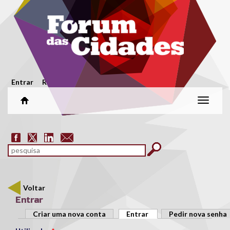
Passar para o conteúdo principal
Menu secundário
Entrar
Registar
Alterar
naveg
Formulário de pesquisa
pesquisar
Voltar
Entrar
Separadores primários
Criar uma nova conta
Entrar
(separador ativo)
Pedir nova senha