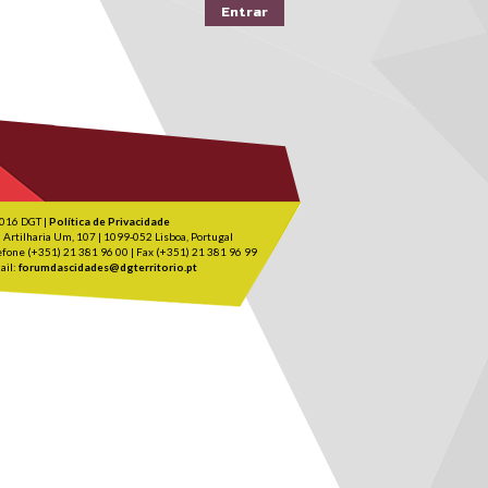
016 DGT |
Política de Privacidade
 Artilharia Um, 107 | 1099-052 Lisboa, Portugal
efone (+351) 21 381 96 00 | Fax (+351) 21 381 96 99
ail:
forumdascidades@dgterritorio.pt