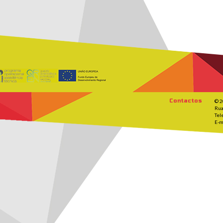
Contactos
© 2
Rua
Tel
E-m