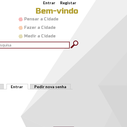
Entrar
Registar
Bem-vindo
Pensar a Cidade
Fazer a Cidade
Medir a Cidade
rmulário de pesquisa
quisar
Entrar
(separador ativo)
Pedir nova senha