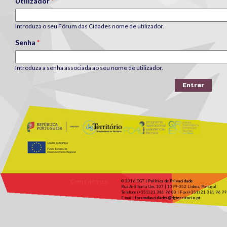
Utilizador
*
Introduza o seu Fórum das Cidades nome de utilizador.
Senha
*
Introduza a senha associada ao seu nome de utilizador.
Contactos
© 2016 DGT |
Política de Privacidade
Rua Artilharia Um, 107 | 1099-052 Lisboa, Portugal
Telefone (+351) 21 381 96 00 | Fax (+351) 21 381 96 99
E-mail:
forumdascidades@dgterritorio.pt