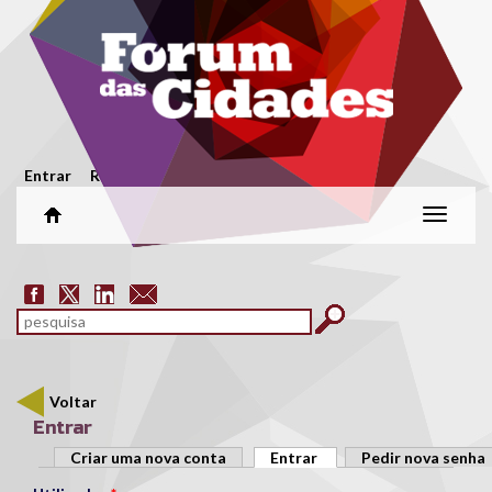
Passar para o conteúdo principal
Menu secundário
Entrar
Registar
Alterar
naveg
Formulário de pesquisa
pesquisar
Voltar
Entrar
Separadores primários
Criar uma nova conta
Entrar
(separador ativo)
Pedir nova senha